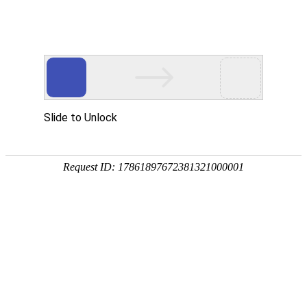
科峰
产品
T型
SH型1