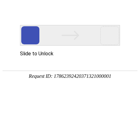
科峰
产品
铝合金零件定制加工
Copyright ? 2018 湖州科峰磁业有限公司 版权所有
浙ICP备