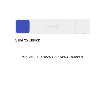
铁氧体永磁材料
点击次数：
7666
发布时间：
2020年12月10日
铁氧体永磁材料又称硬磁铁氧体，这种材料具有很高的矫顽力，
磁化后不易退磁。永磁铁氧体的制备原料主要是氧化锶或氧化钡
及三氧化二铁（在一些特定高牌号中会加入其它的化学成分，例
如钴（Co）和镧（La）等，以改善其磁性能）。永磁铁氧体一般
为磁铅石结构，主要用于扬声器、耳机、电机及各种仪表等。永
磁铁氧体的分类按