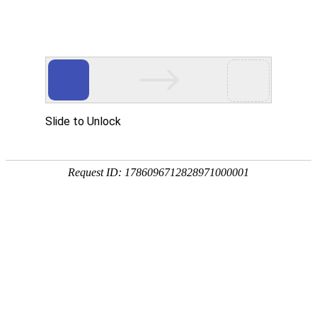
电磁干扰滤波器原理电路设计
点击次数：
发布时间：
2014年08月25日
电磁干扰滤波器???以下为一款电磁干扰滤波磁环器的原理电
路，该五端器件有两个输入端、两个输出端和一个接地端，使用
时外壳应接通大地。电路中包括共模扼流圈（亦称共模电抗干扰
磁环感）L、滤波电容C1~C4.L对串模干扰不起作用，但当出现
共模干扰时，由于两个线圈的磁通方向相
电磁干扰滤波器