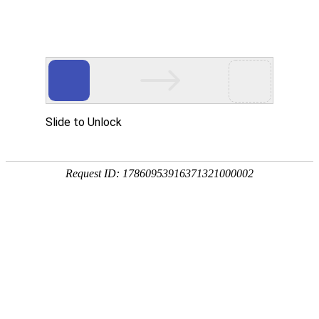
新闻
中心
2024年第23届(华东)中国磁性元器件行业智能生产
02
暨高性能材料应用技术峰会第四届“中国高校电力电
子磁技术科研成果”展
2024/08
会议介绍：从2013年到2023年，“中国磁性元器件行业智
能生产暨高性能材料应用技术峰会”（以下简称“峰会”）
已经成功举办二十二届，成为了国内磁性元器件领域最
具影响力、号召力的大会之一。2024年，第二十三届
（华东）峰会即将于7月在苏州盛大开启。目前，800V
超充技术、人工智能、大功率数字电源、智能